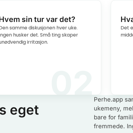
Hvem sin tur var det?
Hva
Den samme diskusjonen hver uke.
Det e
Ingen husker det. Små ting skaper
midda
unødvendig irritasjon.
02
Perhe.app sam
s eget
ukemeny, meld
bare for fami
fremmede. Ing