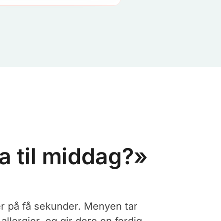
a til middag?»
r på få sekunder. Menyen tar
allergier, og gir dere en ferdig