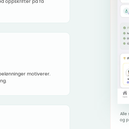
ed oppskrifter på få
belønninger motiverer.
ng.
Alle
og p