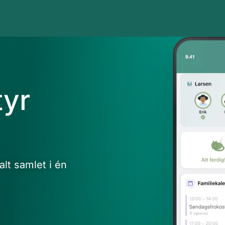
tyr
lt samlet i én