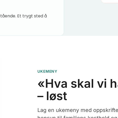
tående. Et trygt sted å
UKEMENY
«Hva skal vi h
– løst
Lag en ukemeny med oppskrifte
hensyn til familiens kosthold og 