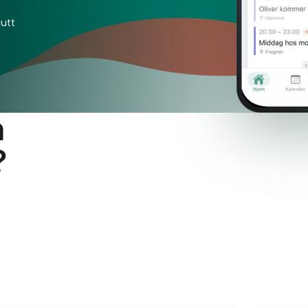
lutt
n
?