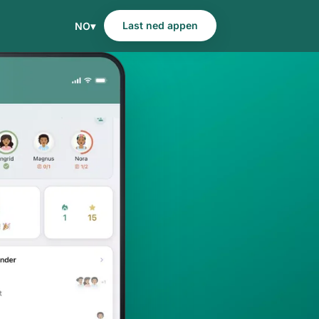
Last ned appen
NO
▾