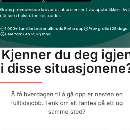
Gratis prøveperiode krever et abonnement via appbutikken. Avs
når som helst uten kostnader.
1 000+ familier bruker allerede Perhe.app
Prøv gratis i 28 dager
Hele familien 59 kr/mnd
Kjenner du deg igje
i disse situasjonene
Å få hverdagen til å gå opp er nesten en
fulltidsjobb. Tenk om alt fantes på ett og
samme sted?