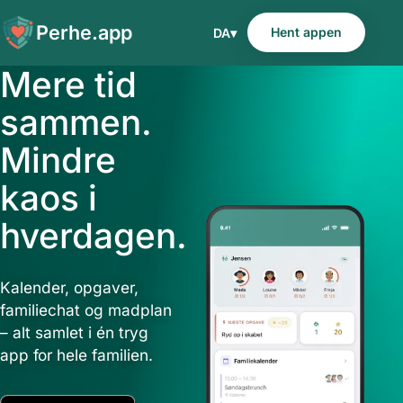
Perhe.app
Hent appen
DA
▾
Mere tid
sammen.
Mindre
kaos i
hverdagen.
Kalender, opgaver,
familiechat og madplan
– alt samlet i én tryg
app for hele familien.