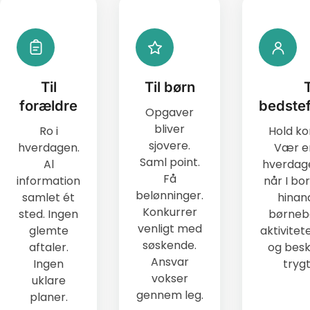
Til
Til børn
T
forældre
bedste
Opgaver
bliver
Ro i
Hold ko
sjovere.
hverdagen.
Vær en
Saml point.
Al
hverdag
Få
information
når I bor
belønninger.
samlet ét
hinan
Konkurrer
sted. Ingen
børneb
venligt med
glemte
aktivitete
søskende.
aftaler.
og besk
Ansvar
Ingen
trygt
vokser
uklare
gennem leg.
planer.