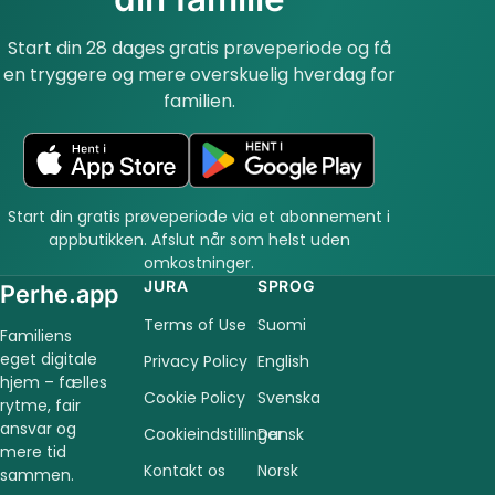
Start din 28 dages gratis prøveperiode og få
en tryggere og mere overskuelig hverdag for
familien.
Start din gratis prøveperiode via et abonnement i
appbutikken. Afslut når som helst uden
omkostninger.
JURA
SPROG
Perhe.app
Terms of Use
Suomi
Familiens
eget digitale
Privacy Policy
English
hjem – fælles
Cookie Policy
Svenska
rytme, fair
ansvar og
Cookieindstillinger
Dansk
mere tid
Kontakt os
Norsk
sammen.