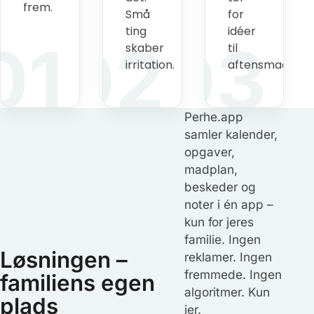
frem.
Små
for
ting
idéer
01
02
03
skaber
til
irritation.
aftensmaden.
Perhe.app
samler kalender,
opgaver,
madplan,
beskeder og
noter i én app –
kun for jeres
familie. Ingen
Løsningen –
reklamer. Ingen
fremmede. Ingen
familiens egen
algoritmer. Kun
plads
jer.