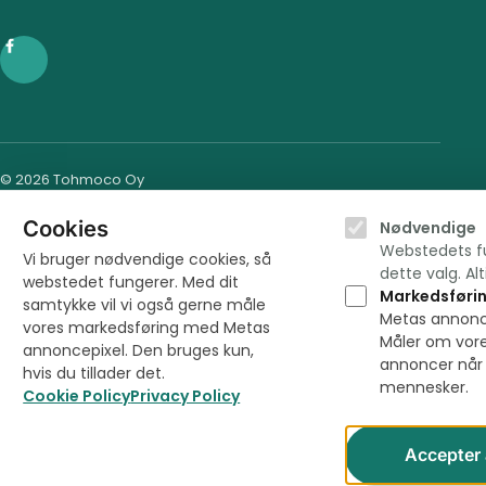
© 2026 Tohmoco Oy
Cookies
Vælg hvad du til
Nødvendige
Webstedets f
Vi bruger nødvendige cookies, så
dette valg. Alti
webstedet fungerer. Med dit
Markedsføri
samtykke vil vi også gerne måle
Metas annonc
vores markedsføring med Metas
Måler om vor
annoncepixel. Den bruges kun,
annoncer når 
hvis du tillader det.
mennesker.
Cookie Policy
Privacy Policy
Accepter 