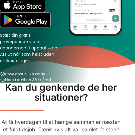
Start din gratis
prøveperiode via et
abonnement i appbutikken.
Afslut når som helst uden
omkostninger.
Prøv gratis i 28 dage
Hele familien 39 kr./md.
Kan du genkende de her
situationer?
At få hverdagen til at hænge sammen er næsten
et fuldtidsjob. Tænk hvis alt var samlet ét sted?